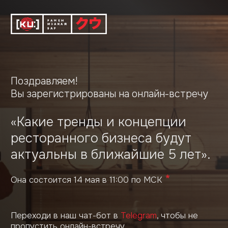
Поздравляем!
Вы зарегистрированы на онлайн-встречу
«Какие тренды и концепции
ресторанного бизнеса будут
актуальны в ближайшие 5 лет».
Она состоится 14 мая в 11:00 по МСК
Переходи в наш чат-бот в
Telegram
, чтобы не
пропустить онлайн-встречу.
Туда будут приходить все напоминания и ссылка
на эфир.
Ссылка на просмотр также придет на
ваш e-mail
в день вебинара,14 мая.
Если письмо не придет — проверьте другие
папки в почте: рассылки, промоакции, спам.